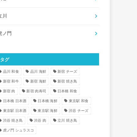
立川
虎ノ門
タグ
品川 和食
品川 海鮮
新宿 チーズ
新宿 和牛
新宿 海鮮
新宿 焼き鳥
新宿 肉
新宿 肉寿司
日本橋 和食
日本橋 日本酒
日本橋 海鮮
東京駅 和食
東京駅 日本酒
東京駅 海鮮
渋谷 チーズ
渋谷 焼き鳥
渋谷 肉
立川 焼き鳥
虎ノ門 シュラスコ