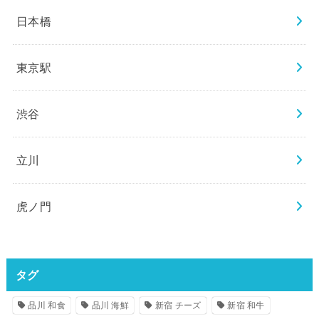
日本橋
東京駅
渋谷
立川
虎ノ門
タグ
品川 和食
品川 海鮮
新宿 チーズ
新宿 和牛